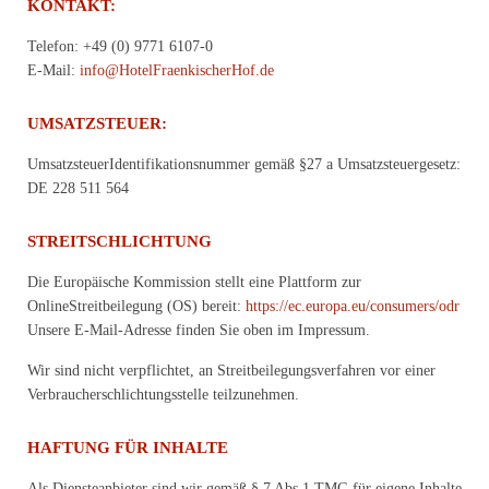
KONTAKT:
Telefon: +49 (0) 9771 6107-0
E-Mail:
info@HotelFraenkischerHof.de
UMSATZSTEUER:
UmsatzsteuerIdentifikationsnummer gemäß §27 a Umsatzsteuergesetz:
DE 228 511 564
STREITSCHLICHTUNG
Die Europäische Kommission stellt eine Plattform zur
OnlineStreitbeilegung (OS) bereit:
https://ec.europa.eu/consumers/odr
Unsere E-Mail-Adresse finden Sie oben im Impressum.
Wir sind nicht verpflichtet, an Streitbeilegungsverfahren vor einer
Verbraucherschlichtungsstelle teilzunehmen.
HAFTUNG FÜR INHALTE
Als Diensteanbieter sind wir gemäß § 7 Abs.1 TMG für eigene Inhalte